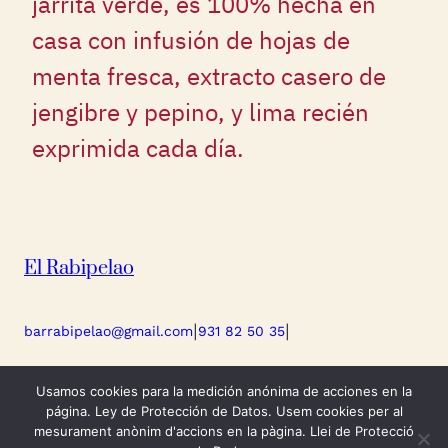
jarrita verde, es 100% hecha en
casa con infusión de hojas de
menta fresca, extracto casero de
jengibre y pepino, y lima recién
exprimida cada día.
El Rabipelao
barrabipelao@gmail.com
|
931 82 50 35
|
Torrent D’en Vidalet 22. Gracia, Barcelona
Usamos cookies para la medición anónima de acciones en la
página. Ley de Protección de Datos. Usem cookies per al
mesurament anònim d'accions en la pàgina. Llei de Protecció
© 2026 Rabipelao. All rights reserved.